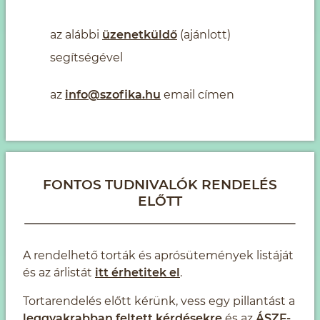
az alábbi
üzenetküldő
(ajánlott)
segítségével
az
info@szofika.hu
email címen
FONTOS TUDNIVALÓK RENDELÉS
ELŐTT
A rendelhető torták és aprósütemények listáját
és az árlistát
itt érhetitek el
.
Tortarendelés előtt kérünk, vess egy pillantást a
leggyakrabban feltett kérdésekre
és az
ÁSZF-