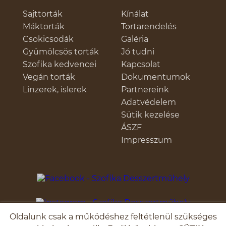
Sajttorták
Kínálat
Máktorták
Tortarendelés
Csokicsodák
Galéria
Gyümölcsös torták
Jó tudni
Szofika kedvencei
Kapcsolat
Vegán torták
Dokumentumok
Linzerek, islerek
Partnereink
Adatvédelem
Sütik kezelése
ÁSZF
Impresszum
Oldalunk csak a működéshez feltétlenül szükséges