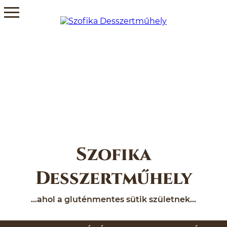
KÍNÁLAT
RENDELÉS
GALÉRIA
JÓ TUDNI
KAPCSOLAT
Szofika
DOKUMENTUMOK
Desszertműhely
PARTNEREINK
...ahol a gluténmentes sütik születnek...