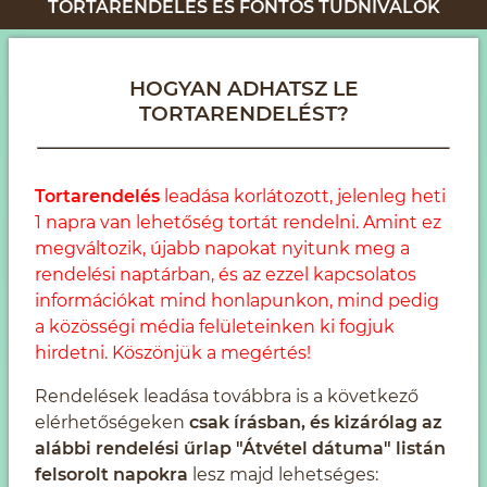
TORTARENDELÉS ÉS FONTOS TUDNIVALÓK
HOGYAN ADHATSZ LE
TORTARENDELÉST?
Tortarendelés
leadása korlátozott, jelenleg heti
1 napra van lehetőség tortát rendelni. Amint ez
megváltozik, újabb napokat nyitunk meg a
rendelési naptárban, és az ezzel kapcsolatos
információkat mind honlapunkon, mind pedig
a közösségi média felületeinken ki fogjuk
hirdetni. Köszönjük a megértés!
Rendelések leadása továbbra is a következő
elérhetőségeken
csak írásban, és kizárólag az
alábbi rendelési űrlap "Átvétel dátuma" listán
felsorolt napokra
lesz majd lehetséges: